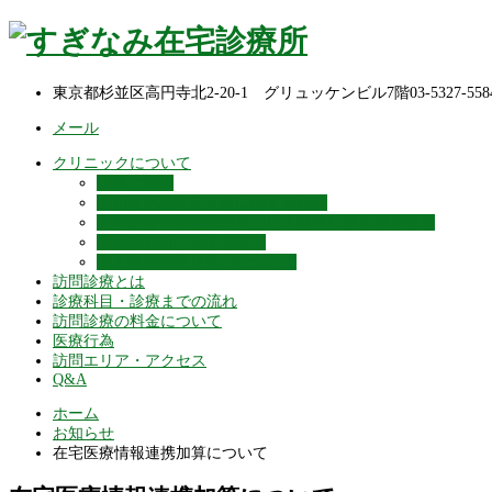
東京都杉並区高円寺北2-20-1 グリュッケンビル7階
03-5327-558
メール
クリニックについて
院長ご挨拶
適切な意思決定支援に関する指針
居宅療養管理指導のサービス提供に係る運営規定
保険外負担に関する事項
個人情報の取り扱いについて
訪問診療とは
診療科目・診療までの流れ
訪問診療の料金について
医療行為
訪問エリア・アクセス
Q&A
ホーム
お知らせ
在宅医療情報連携加算について