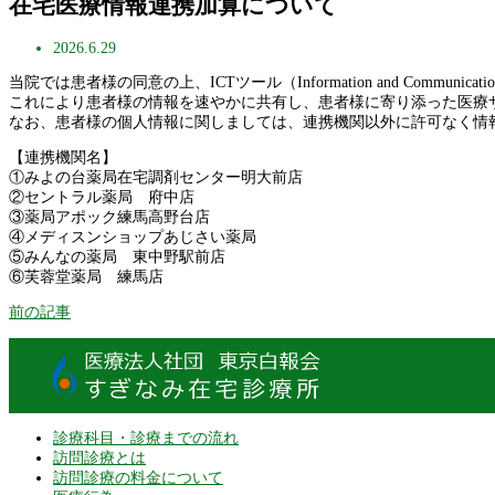
在宅医療情報連携加算について
2026.6.29
当院では患者様の同意の上、ICTツール（Information and Com
これにより患者様の情報を速やかに共有し、患者様に寄り添った医療
なお、患者様の個人情報に関しましては、連携機関以外に許可なく情
【連携機関名】
①みよの台薬局在宅調剤センター明大前店
②セントラル薬局 府中店
③薬局アポック練馬高野台店
④メディスンショップあじさい薬局
⑤みんなの薬局 東中野駅前店
⑥芙蓉堂薬局 練馬店
前の記事
診療科目・診療までの流れ
訪問診療とは
訪問診療の料金について